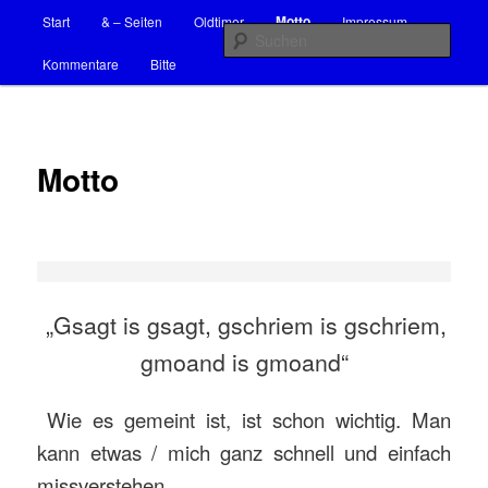
Hauptmenü
Neue Erkenntnisse auch in der Naturwissenschaft
Motto
Start
& – Seiten
Oldtimer
Impressum
Zum
Such
Kommentare
Bitte
Inhalt
Ideen Vorschläge Erfindungen
wechseln
Motto
„Gsagt is gsagt, gschriem is gschriem,
gmoand is gmoand“
Wie es gemeint ist, ist schon wichtig. Man
kann etwas / mich ganz schnell und einfach
missverstehen.